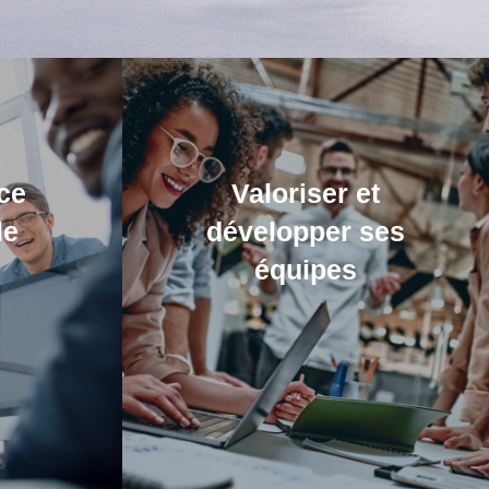
ce
Valoriser et
le
développer ses
équipes