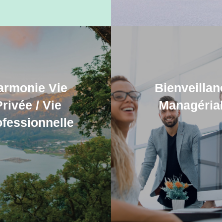
armonie Vie
Bienveillan
rivée / Vie
Managéria
ofessionnelle