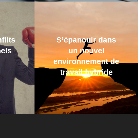
flits
S’épanouir dans
nels
un nouvel
environnement de
travail hybride