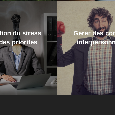
tion du stress
Gérer des con
 des priorités
interperson