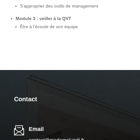
S’approprier des outils de management
Module 3 : veiller à la QVT
Être à l’écoute de son équipe
Contact
Email